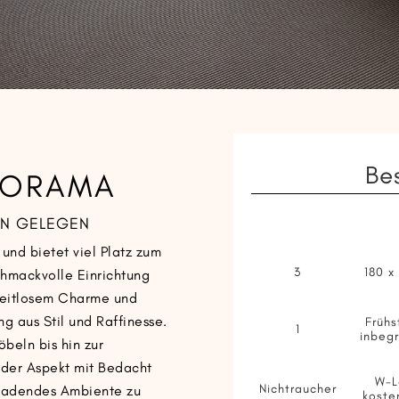
Be
NORAMA
EN GELEGEN
und bietet viel Platz zum
3
180 x
hmackvolle Einrichtung
zeitlosem Charme und
g aus Stil und Raffinesse.
Frühs
1
inbegr
beln bis hin zur
der Aspekt mit Bedacht
W-L
Nichtraucher
nladendes Ambiente zu
koste