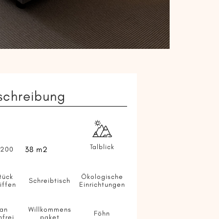
schreibung
Talblick
38 m2
 200
tück
Ökologische
Schreibtisch
iffen
Einrichtungen
an
Willkommens
Föhn
nfrei
paket