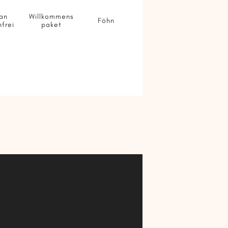
an
Willkommens
Föhn
nfrei
paket