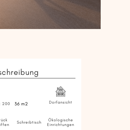
schreibung
Dorfansicht
36 m2
x 200
tück
Ökologische
Schreibtisch
iffen
Einrichtungen