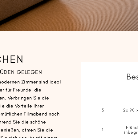
CHEN
 SÜDEN GELEGEN
Be
modernen Zimmer sind ideal
er für Freunde, die
en. Verbringen Sie die
e die Vorteile Ihrer
3
2x 90 
gemütlichen Filmabend nach
hrend Sie die schöne
Frühs
 genießen, atmen Sie die
1
inbegr
 Sie sich von ihr mit einem