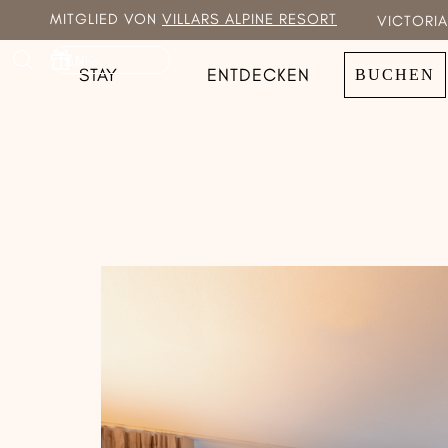
MITGLIED VON
VILLARS ALPINE RESORT
VICTORIA
EN
STAY
ENTDECKEN
BUCHEN